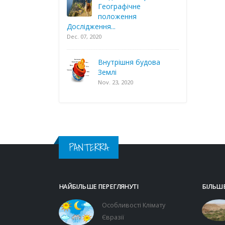
Географічне
положення
Дослідження...
Dec. 07, 2020
Внутрішня будова
Землі
Nov. 23, 2020
PANTERRA
НАЙБІЛЬШЕ ПЕРЕГЛЯНУТІ
БІЛЬШЕ
Особливості Клімату
Євразії