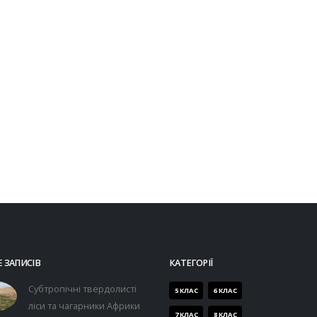
 ЗАПИСІВ
КАТЕГОРІЇ
Субтропічні твердолисті
5 КЛАС
6 КЛАС
ліси та чагарники Африки
7 КЛАС
8 КЛАС