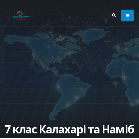
7 клас Калахарі та Наміб