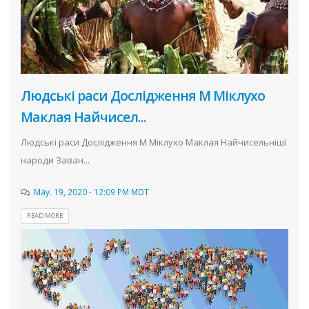
Людські раси Дослідження М Міклухо
Маклая Найчисел...
Людські раси Дослідження М Міклухо Маклая Найчисельніші
народи Заван...
May. 19, 2020 - 12:09 PM MDT
READ MORE