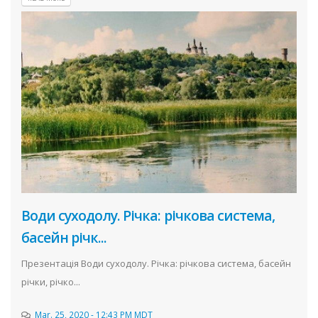
Води суходолу. Річка: річкова система,
басейн річк...
Презентація Води суходолу. Річка: річкова система, басейн
річки, річко...
Mar. 25, 2020 - 12:43 PM MDT