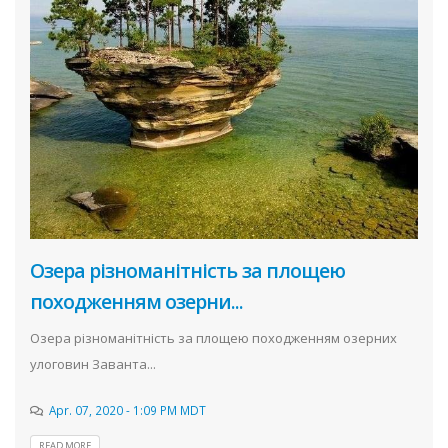
Озера різноманітність за площею
походженням озерни...
Озера різноманітність за площею походженням озерних
улоговин Заванта...
Apr. 07, 2020 - 1:09 PM MDT
READ MORE