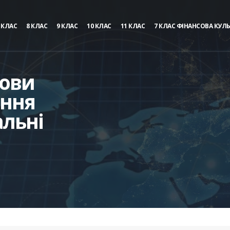
 КЛАС
8 КЛАС
9 КЛАС
10 КЛАС
11 КЛАС
7 КЛАС ФІНАНСОВА КУЛ
мови
ання
альні