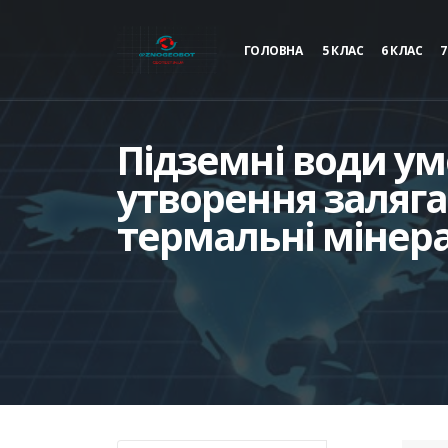
ГОЛОВНА
5 КЛАС
6 КЛАС
7
Підземні води у
утворення заляг
термальні мінер