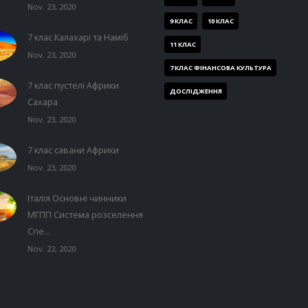
Nov. 23, 2020
9 КЛАС
10 КЛАС
7 клас Калахарі та Наміб
11 КЛАС
Nov. 23, 2020
7 КЛАС ФІНАНСОВА КУЛЬТУРА
7 клас пустелі Африки
ДОСЛІДЖЕННЯ
Сахара
Nov. 23, 2020
7 клас савани Африки
Nov. 23, 2020
Італія Основні чинники
МГПП Система розселення
Спе...
Nov. 22, 2020