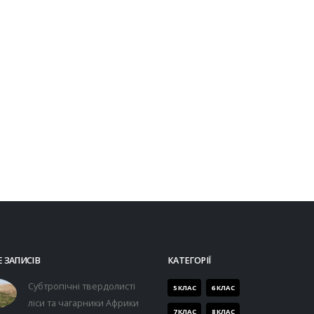
 ЗАПИСІВ
КАТЕГОРІЇ
Субтропічні твердолисті
5 КЛАС
6 КЛАС
ліси та чагарники Африки
7 КЛАС
8 КЛАС