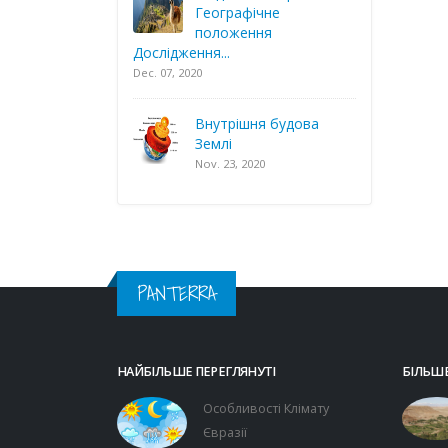
Географічне
положення
Дослідження...
Dec. 07, 2020
Внутрішня будова
Землі
Nov. 23, 2020
PANTERRA
НАЙБІЛЬШЕ ПЕРЕГЛЯНУТІ
БІЛЬШЕ
Особливості Клімату
Євразії